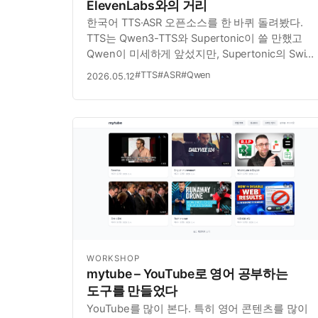
ElevenLabs와의 거리
한국어 TTS·ASR 오픈소스를 한 바퀴 돌려봤다.
TTS는 Qwen3-TTS와 Supertonic이 쓸 만했고
Qwen이 미세하게 앞섰지만, Supertonic의 Swift
지원으로 iOS on-device 가능성이 더 끌렸다.
#TTS
#ASR
#Qwen
2026.05.12
ASR은 Qwen3-ASR-1.7B만 직접 굴려봤는데
ElevenLabs 대비 50% 수준. 회의록은 아직
어렵지만 무료라는 점에 만족.
WORKSHOP
mytube – YouTube로 영어 공부하는
도구를 만들었다
YouTube를 많이 본다. 특히 영어 콘텐츠를 많이