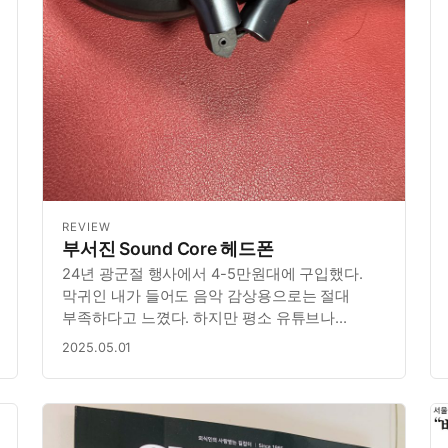
REVIEW
부서진 Sound Core 헤드폰
24년 광군절 행사에서 4-5만원대에 구입했다.
막귀인 내가 들어도 음악 감상용으로는 절대
부족하다고 느꼈다. 하지만 평소 유튜브나
팟캐스트 등 보이스 위주로 듣기 때문에 별
2025.05.01
문제가 없었다. 특히 AirPod Pro 가 메인이긴
하지만, 내가 가진 유일한 헤드폰으로 역할을 잘
해주었다. 원래는 책상에서만 썼는데, 점점 욕…