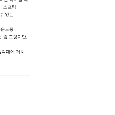
. 스프링
수 없는
 마운트중
면 좀 그렇지만,
삼각대에 거치