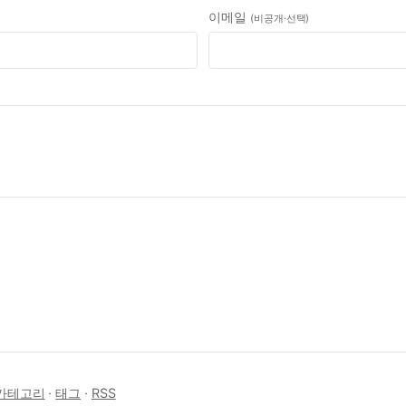
이메일
(비공개·선택)
카테고리
·
태그
·
RSS