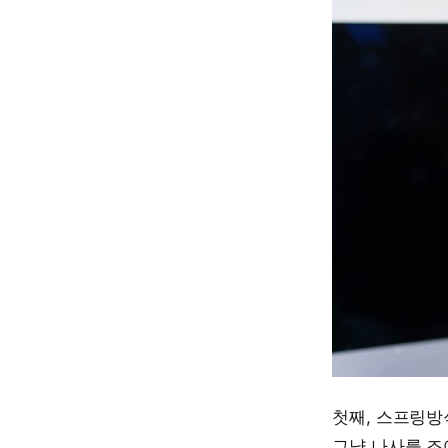
첫째, 스프링방
그냥 나사를 조