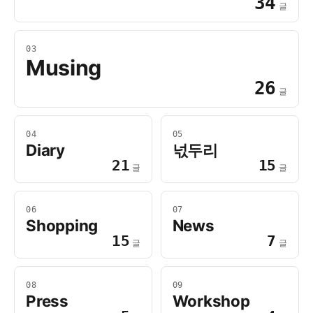
34
글
03
Musing
26
글
04
05
Diary
넋두리
21
15
글
글
06
07
Shopping
News
15
7
글
글
08
09
Press
Workshop