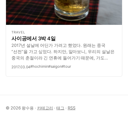
TRAVEL
사이공에서 3박 4일
2017년 설날에 어딘가 가려고 했었다. 원래는 중국
“선전”을 가고 싶었다. 하지만, 알아보니, 우리의 설날은
중국의 춘절이라 긴 연휴에 들어가기 때문에, 가도
아무것도 할 수 없다고 한다. 그래서 차선으로 선택한
#hochimin
#saigon
#tour
2017.03.04
것이 베트남 호치민, 일명 “사이공”이었다. (한가지 팁이
있다. 호치민에 대해서 검색할 때에는 특히 영어…
© 2026 왕수용 ·
카테고리
·
태그
·
RSS