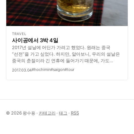
TRAVEL
사이공에서 3박 4일
2017년 설날에 어딘가 가려고 했었다. 원래는 중국
“선전”을 가고 싶었다. 하지만, 알아보니, 우리의 설날은
중국의 춘절이라 긴 연휴에 들어가기 때문에, 가도
아무것도 할 수 없다고 한다. 그래서 차선으로 선택한
#hochimin
#saigon
#tour
2017.03.04
것이 베트남 호치민, 일명 “사이공”이었다. (한가지 팁이
있다. 호치민에 대해서 검색할 때에는 특히 영어…
© 2026 왕수용 ·
카테고리
·
태그
·
RSS