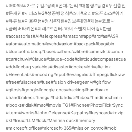
#360
#5k
#가로수길
#공리
#꼰대
#논리
#대통령
#동경
#무선충전
#문재인
#서피스북2
#성공방정식
#소니
#오리
#오픈소스
#위키
#유튜브
#자율주행
#정치
#지름
#진보
#채민
#캐논
#코로나
#클레버타키온
#폐쇄
#프린터
#하네스엔지니어링
#한글
#accessories
#AI
#aliexpress
#amazon
#app
#arc
#as
#ASR
#atom
#automation
#avchd
#axiom
#backpack
#bag
#bin
#bluetooth
#booq
#bose
#calbee
#calibre
#camerakit
#canon
#car
#chuwi
#Claude
#claude-code
#cli
#cloud
#compass
#cue
#ddr
#debug variables
#disaster
#docker
#drive
#e-ink
#ElevenLabs
#encoding
#epub
#evangelist
#ffmpeg
#flickraw
#free
#fullscreen
#fuse
#fusion drive
#gear vr
#git flow
#gitosis
#google
#google docs
#hacking
#handbrake
#handbrakecli
#hangul
#hdd
#hdiutil
#hibox
#hmd
#hochimin
#ibooks
#idisk
#imac
#imovie TG1
#iPhone
#iPhotoFlickrSync
#iterm
#iworks
#John Geleynse
#Karpathy
#keyboard
#kozip
#kt
#linux
#LLM
#lock
#Manrina duck
#memory
#microsoft office
#microsoft-365
#mission control
#mobi