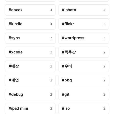
#ebook
#iphoto
4
4
#kindle
#flickr
4
3
#sync
#wordpress
3
3
#xcode
#독후감
3
2
#매장
#우버
2
2
#폐업
#bbq
2
2
#debug
#git
2
2
#ipad mini
#iso
2
2