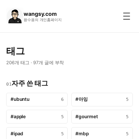
wangsy.com
왕수용의 개인홈페이지
태그
206개 태그 · 97개 글에 부착
자주 쓴 태그
01
#ubuntu
#아잉
6
5
#apple
#gourmet
5
5
#ipad
#mbp
5
5