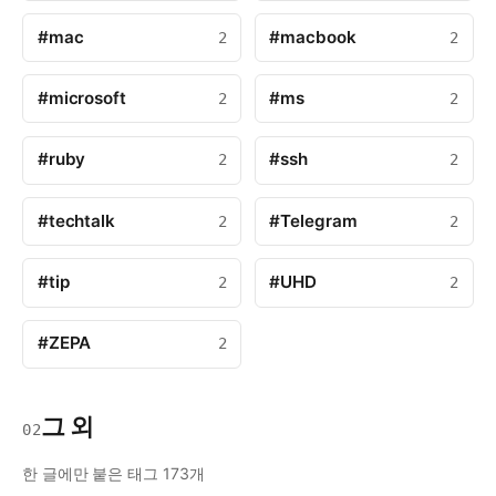
#mac
#macbook
2
2
#microsoft
#ms
2
2
#ruby
#ssh
2
2
#techtalk
#Telegram
2
2
#tip
#UHD
2
2
#ZEPA
2
그 외
02
한 글에만 붙은 태그 173개