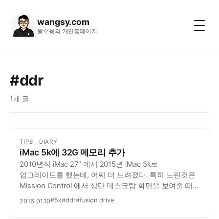
wangsy.com
왕수용의 개인홈페이지
#ddr
1개 글
TIPS
,
DIARY
iMac 5k에 32G 메모리 추가
2010년식 iMac 27″ 에서 2015년 iMac 5k로
업그레이드를 했는데, 어찌 더 느려졌다. 특히 느린것은
Mission Control 에서 상단 데스크탑 화면을 보여줄 때
매우 느려졌다. 왜일까 고민을 하면서 의심을 한 것이
#5k
#ddr
#fusion drive
2016.01.10