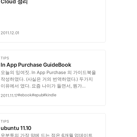
Cloud 정리
2011.12.01
TIPS
In App Purchase GuideBook
오늘의 잉여짓. In App Purchase 의 가이드북을
작성하였다. (사실은 거의 번역하였다.) 두가지
이유에서 였다. 요즘 나이가 들면서, 뭔가
한가지를 하면 그것이 남지가 않는다. 한참 책을
#ebook
#epub
#kindle
2011.11.17
읽고 그것을 소화했다고 생각했지만, 뒤돌아서면
다 잊어 버린다. 예젠에도 기억력은 안좋았기
때문에, 그때도 그다지 기억하고…
TIPS
ubuntu 11.10
우분투의 가장 맘에 드는 점은 6개월 업데이트