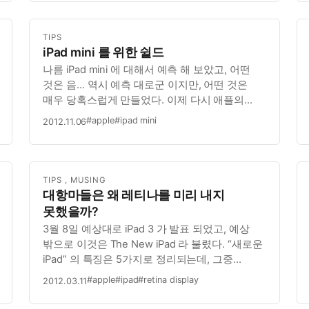
다시 켜야만 했었다. 그러다, 아주 결정적인 순간
(폭풍 코딩을 하고, 서버에 푸시는 전혀 안한…
TIPS
iPad mini 를 위한 쉴드
나름 iPad mini 에 대해서 예측 해 보았고, 어떤
것은 음… 역시 예측 대로군 이지만, 어떤 것은
매우 당혹스럽게 만들었다. 이제 다시 애플의
입장에서 합리화를 해 볼 시점이다. 애플의
#apple
#ipad mini
2012.11.06
시점에서 합리화를 해 보는 것은, 애플빠의
입장에서 단순한 옹호일 수도 있지만, 아직까지는
시장에서 가장 유효한 상품을 만들어 내…
TIPS
,
MUSING
대항마들은 왜 레티나를 미리 내지
못했을까?
3월 8일 예상대로 iPad 3 가 발표 되었고, 예상
밖으로 이것은 The New iPad 라 불렸다. “새로운
iPad” 의 특징은 5가지로 정리되는데, 그중
하나만 꼽으라면 당연 레티나 디스플레이이다.
#apple
#ipad
#retina display
2012.03.11
그리고, 이 레티나의 적용은 사실 iPad 2 가
나올때부터 점쳐 오던 것이었다. 더 정확히는