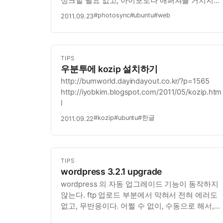
싱크할 필요 없고, 아이포토나 애퍼쳐를 거치지
않고, 간단하게 찍은 사진 몇장을 옮길때 더 없이
#photosync
#ubuntu
#web
2011.09.23
편하다. (iCloud 이후 어떻게 바뀔지 모르겠지만)
다만, 요즘 우분투를 주로 사용하다 보니,
아이폰으로 사진을 찍고, 우분투…
TIPS
우분투에 kozip 설치하기
http://bumworld.dayindayout.co.kr/?p=1565
http://iyobkim.blogspot.com/2011/05/kozip.htm
l
#kozip
#ubuntu
#한글
2011.09.22
TIPS
wordpress 3.2.1 upgrade
wordpress 의 자동 업그레이드 기능이 동작하지
않는다. ftp 업로드 부분에서 막혀서 전혀 에러도
없고, 무반응이다. 어쩔 수 없이, 수동으로 해서,
wordpress 이하, plugins 까지 모조리