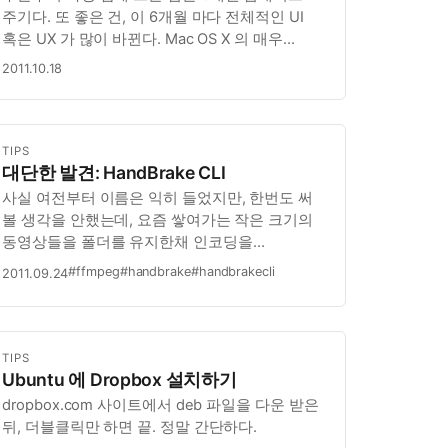
주기다. 또 좋은 건, 이 6개월 마다 전체적인 UI
혹은 UX 가 많이 바뀐다. Mac OS X 의 매우
신중스러운 접근도 좋지만, 우분투의 이런
2011.10.18
무대뽀적인 접근도 좋다. 뭔가 6개월 마다
새집에서 사는 느낌. 6개월 마다 자동차가 바뀌는
이런 느낌이다. 6개월마다 어떻게…
TIPS
대단한 발견: HandBrake CLI
사실 여전부터 이름은 익히 들었지만, 한번도 써
볼 생각을 안했는데, 요즘 쌓여가는 작은 크기의
동영상들을 폴더를 유지한채 인코딩을
스크립트로 자동화 할 수 없을까 계속 고민하며
#ffmpeg
#handbrake
#handbrakecli
2011.09.24
ffmpeg 으로 삽질을 계속하던 중 (다른건 다
잘되는데, mov 파일이 안됨), 구글 검색으로
HandBrake 이름을 발견, 테스트를 했는…
TIPS
Ubuntu 에 Dropbox 설치하기
dropbox.com 사이트에서 deb 파일을 다운 받은
뒤, 더블클릭만 하면 끝. 정말 간단하다.