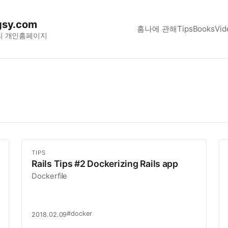
sy.com
홈
나에 관해
Tips
Books
Vid
의 개인홈페이지
TIPS
Rails Tips #2 Dockerizing Rails app
Dockerfile
#docker
2018.02.09