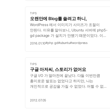
TIPS
오랜만에 Blog를 쓸려고 하니,
WordPress 에서 이미지가 사이즈가 조절이
안된다. 이유를 알아보니, Ubuntu 서버에 php5-
gd package 가 설치가 안됐기 때문이었다. 이걸
설치할려는데, apt-get update 가 안먹힌다.
#php gd
#ubuntu
#wordpress
2016.01.10
이유를 알아보니 us.archive.ubuntu.com 에서는
더이상 14.10 패키지를 가지고 있지 않다.…
TIPS
구글 아저씨, 스토리가 없어요
구글 I/O 가 얼마전에 끝났다. 다들 이번만큼
흥미로운 발표는 없었다고 하지만, 나는
개인적으로 공감을 가질 수 없었다. 어쩔 수 없이,
애플과 비교될 수 밖에 없었다. 개인적으로는
뼈속까지 애플빠이기도 하지만, 애플이 매번 나를
2012.07.05
흥분시키는 그 뻔한 수작, 그 뻔함이 구글의
것에서는 없었다. 그게 무엇이냐면, 애플의 제품…