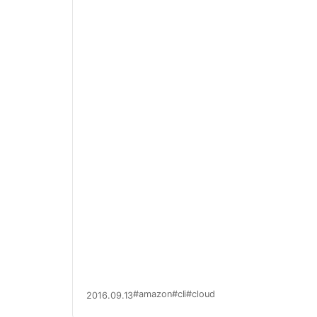
#amazon
#cli
#cloud
2016.09.13