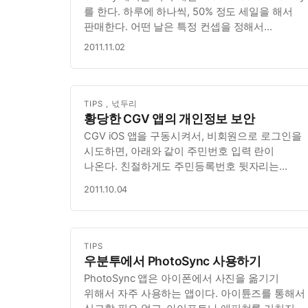
를 한다. 하루에 하나씩, 50% 정도 세일을 해서
판매한다. 어떤 날은 특정 컨셉을 정해서
여러개를 동시에 세일을 하기도 한다. Dennis
2011.11.02
Ritchie 가 사망한 날도 사망을 애도하며 Unix & C
관련 서적을 전체 할인하였다. 이전에는 50…
TIPS
,
넋두리
황당한 CGV 앱의 개인정보 보안
CGV iOS 앱을 구동시켜서, 비회원으로 로그인을
시도하면, 아래와 같이 주민번호 입력 란이
나온다. 친절하게도 주민등록번호 뒷자리는
어깨넘어로 누군가 보지 못하도록 잘 가려준다.
2011.10.04
하지만 로그인 버튼을 누르는 순간. 뜨억.
뒷번호를 확인해서 물어본다. 그럴거면, 앞에서
왜 가려줬는지. 왜 이렇게 됐는지는 안봐도
보인다.…
TIPS
우분투에서 PhotoSync 사용하기
PhotoSync 앱은 아이폰에서 사진을 옮기기
위해서 자주 사용하는 앱이다. 아이튠즈를 통해서