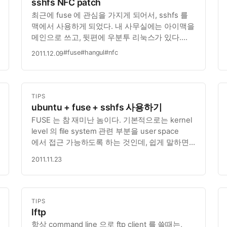
sshfs NFC patch
최근에 fuse 에 관심을 가지게 되어서, sshfs 를
맥에서 사용하게 되었다. 내 사무실에는 아이맥을
메인으로 쓰고, 뒷편에 우분투 리눅스가 있다.
아이맥은 1TB 의 하드 디스크에 거의 업무용
#fuse
#hangul
#nfc
2011.12.09
파일만 있지만, 우분투 리눅스에는 8TB 의
하드디스크에 비업무용(?) 파일들로 가득 차 있다.
평소에는 이 우분투에 있는…
TIPS
ubuntu + fuse + sshfs 사용하기
FUSE 는 참 재미난 놈이다. 기본적으로는 kernel
level 의 file system 관련 부분을 user space
에서 접근 가능하도록 하는 것인데, 쉽게 말하면,
새로운 파일 시스템을 만들려면, 커널 차원에서
2011.11.23
만들어야 하지만, 이게 쉽지가 않다. 그래서,
새로운 파일 시스템을 만드는 작업은 만만치 않은
일이다…
TIPS
lftp
항상 command line 으로 ftp client 를 쓸때는,