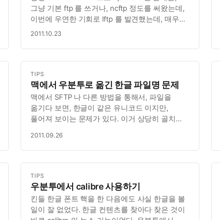
그냥 기본 ftp 를 쓰거나, ncftp 정도를 써왔는데,
이번에 우연한 기회로 lftp 를 발견했는데, 매우
유용하다. 접속한 서버쪽의 charset 을 지정해
2011.10.23
주고 싶을 때에는,
TIPS
맥에서 우분투로 옮긴 한글 파일명 문제
맥에서 SFTP 나 다른 방법을 통해서, 파일을
옮기다 보면, 한글이 같은 유니코드 이지만,
풀어져 보이는 문제가 있다. 이거 상당히 골치
아픈 문제인데, 여기에 대한 해답을 나름
2011.09.26
찾아봤다. 방법은 convmv 를 설치하는 것. apt-
get 을 통해서 convmv 를 설치해 주고, 아래와
같은 명령을 통해서 변경 가능.
TIPS
우분투에서 calibre 사용하기
킨들 한글 폰트 핵을 한 다음에도 사실 한글을 볼
일이 잘 없었다. 한글 컨텐츠를 찾아다 찾은 것이