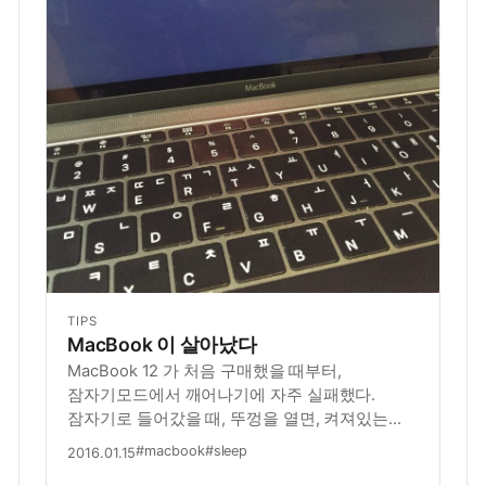
TIPS
MacBook 이 살아났다
MacBook 12 가 처음 구매했을 때부터,
잠자기모드에서 깨어나기에 자주 실패했다.
잠자기로 들어갔을 때, 뚜껑을 열면, 켜져있는
것도 아니고, 꺼져있는 것도 아니어서 강제로
#macbook
#sleep
2016.01.15
(파워버튼을 20초간 눌러서) 셧다운 시킨 다음