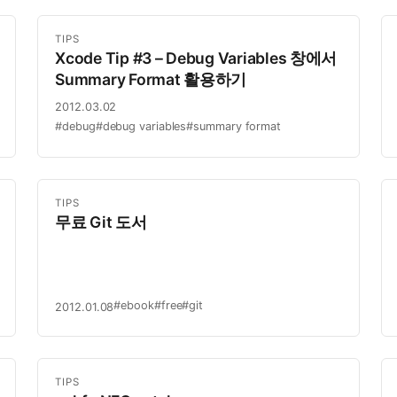
iPhone 4 가…
TIPS
Xcode Tip #3 – Debug Variables 창에서
Summary Format 활용하기
2012.03.02
#debug
#debug variables
#summary format
TIPS
무료 Git 도서
#ebook
#free
#git
2012.01.08
TIPS