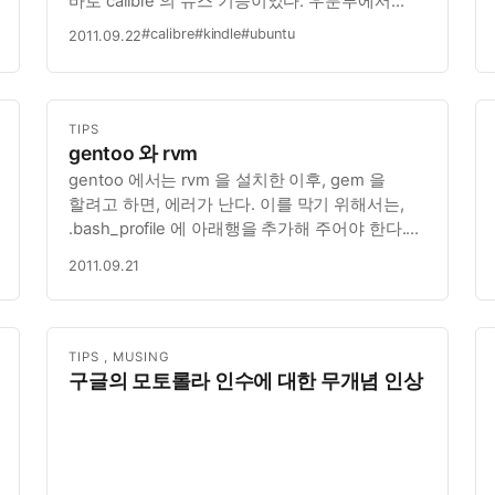
바로 calibre 의 뉴스 기능이었다. 우분투에서
calibre 를 설치한다. 설치하면, 사실 거친 UI 가
#calibre
#kindle
#ubuntu
2011.09.22
처음엔 적응이 잘 안된다. 하지만, 개발자스런 UI
답게 한번 개발자의 멘탈을 이해하고나면 매우
쓰기가 쉽다.…
TIPS
gentoo 와 rvm
gentoo 에서는 rvm 을 설치한 이후, gem 을
할려고 하면, 에러가 난다. 이를 막기 위해서는,
.bash_profile 에 아래행을 추가해 주어야 한다.
(gentoo package 관리자가 해당 내용을 강제로
2011.09.21
세팅하여서, rvm 과 문제를 일으킨다.)
TIPS
,
MUSING
구글의 모토롤라 인수에 대한 무개념 인상