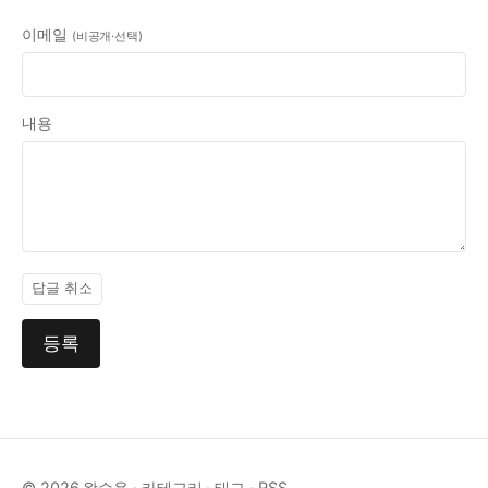
이메일
(비공개·선택)
내용
답글 취소
등록
© 2026 왕수용 ·
카테고리
·
태그
·
RSS