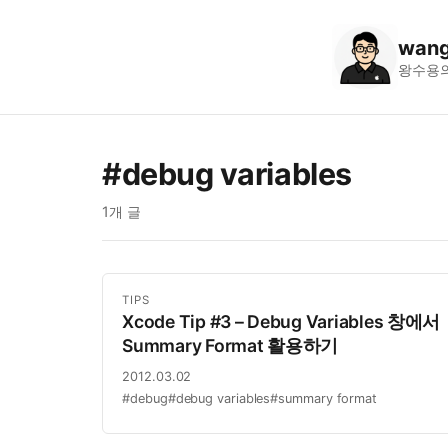
wang
왕수용
#debug variables
1개 글
TIPS
Xcode Tip #3 – Debug Variables 창에서
Summary Format 활용하기
2012.03.02
#debug
#debug variables
#summary format