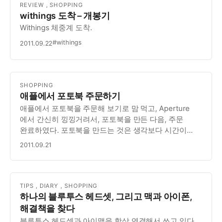
REVIEW
,
SHOPPING
withings 도착 – 개봉기
Withings 체중계 도착.
#withings
2011.09.22
SHOPPING
애플에서 포토북 주문하기
애플에서 포토북을 주문해 보기로 맘 먹고, Aperture
에서 간신히 낑낑거려서, 포토북을 만든 다음, 주문
완료하였다. 포토북을 만드는 것은 생각보다 시간이
많이 걸렸다. 정말 막 만들었는데도 하루가 꼬박 걸렸을
2011.09.21
정도. 정말 심사숙고하고 잘 만들려면, 3-4일 혹은
일주일도 걸릴 수 있겠다는 생각이 들었다. 시간이 많…
TIPS
,
DIARY
,
SHOPPING
하나의 블루투스 헤드셋, 그리고 맥과 아이폰,
해결책을 찾다
블루투스 헤드셋과 아이맥을 항상 연결해서 쓰고 있다.