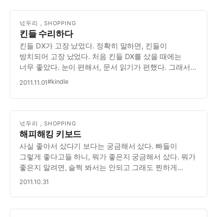
넋두리
,
SHOPPING
킨들 수리하다
킨들 DX가 고장 났었다. 정확히 말하면, 킨들이
방치되어 고장 났었다. 처음 킨들 DX를 샀을 때에는
너무 좋았다. 눈이 편해서, 문서 읽기가 편했다. 그래서
아이패드 보다는 킨들 DX에서 문서를 읽자는 마음이
#kindle
2011.11.01
생겼다. 그런데 금방 실망했다. PDF문서를 옮겨서
읽을려고 했는데, 확대/축소에 시간이 너무 많이 걸리고,
…
넋두리
,
SHOPPING
해피해킹 키보드
사실 좋아서 샀다기 보다는 궁금해서 샀다. 빠들이
그렇게 좋다고들 하니, 뭐가 좋은지 궁금해서 샀다. 뭐가
좋은지 알려면, 슬쩍 봐서는 안되고 그래도 찐하게
써봐야 알 것 같아서 샀다. 첫 느낌. 일단, 뭔가 키감이
2011.10.31
다르긴 다르다. 이 키촉감을 말로 표현하는 것은 상당히
어려운데, 뭔가 음란하지 않은 단어로 표현할려니,…