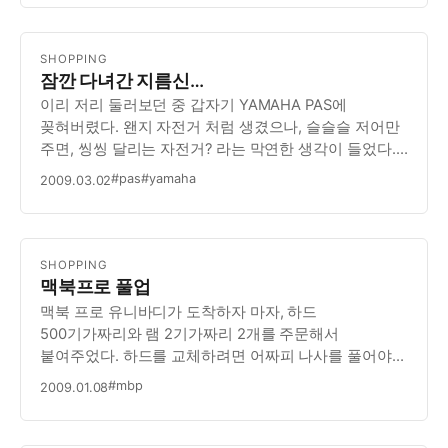
SHOPPING
잠깐 다녀간 지름신…
이리 저리 둘러보던 중 갑자기 YAMAHA PAS에
꽂혀버렸다. 왠지 자전거 처럼 생겼으나, 슬슬슬 저어만
주면, 씽씽 달리는 자전거? 라는 막연한 생각이 들었다.
만만치 않은 가격에도 불구하고, 언뜻 든 생각은
#pas
#yamaha
2009.03.02
Segway의 자전거 버젼 정도… ? 그래서 궁금증을 참다
못해서, 직접 타 보기로 했다. 논현동에 있는 매장…
SHOPPING
맥북프로 풀업
맥북 프로 유니바디가 도착하자 마자, 하드
500기가짜리와 램 2기가짜리 2개를 주문해서
붙여주었다. 하드를 교체하려면 어짜피 나사를 풀어야
하기 때문에, 하는 김에 램도 올리는 것이 좋다고
#mbp
2009.01.08
생각했다.