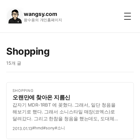
wangsy.com
왕수용의 개인홈페이지
Shopping
15개 글
SHOPPING
오랜만에 찾아온 지름신
갑자기 MDR-1RBT 에 꽂혔다. 그래서, 일단 청음을
해보기로 했다. 그래서 소니스타일 매장(코엑스)로
달려갔다. 그리고 한참을 청음을 했는데도, 도대체
감흥을 느낄 수 없었다. 현재 내가 쓰고 있는 Sony DR-
#hmd
#sony
#소니
2013.01.13
BT101이 너무 좋은 건지, 아니면 내 귀가 둘 사이를
구분할 줄 모르는 막귀이던지, 암튼 한참을 반복…