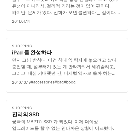
유선이 아니라서, 걸리적 거리는 것이 없어 편하다.
하지만, 문제가 있다. 전화가 오면 불편하다는 점이다.
헤드셋을 벗고 전화를 받는 것도 귀찮은 일이지만, 더 큰
2011.01.14
문제는 블루투스 헤드셋을 통해서 전화를 받고 싶다는
점이다. (원래는 그럴려고 산 것이기 때문이다.) 전…
SHOPPING
iPad 를 완성하다
먼저 그냥 받침대. 이건 침대 옆 탁자에 놓으려고 샀다.
충전할 때, 널부러져 있는 게 안타까워서 세워줄려고,
그리고, 내심 기대했던 건, 디지털 액자로 쓸까 하는
생각이었다. 하지만, 현실은 자다가 일어나 보면, 역시
#accessories
#bag
#booq
2010.10.19
널부러져 있다. (이전보다 상처가 더 크다)
SHOPPING
진리의 SSD
궁극의 MBP17+SSD 가 되었다. 이제 더이상
업그레이드를 할 수 없는 안타까운 상황에 이르렀다.