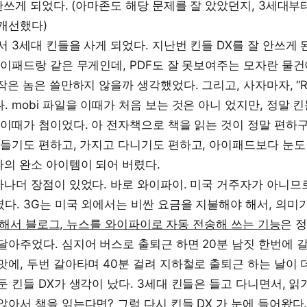
 안쓰게 되었다. (아마존도 해당 문제를 잘 았았던지, 3세대
개선했다)
 3세대 킨들을 사게 되었다. 지난번 킨들 DX를 잘 안쓰게 된
아이패드랑 같은 무게인데, PDF도 잘 못보여주는 모자란 물
작은 놈은 쓸만하지 않을까 생각했었다. 그리고, 사자마자, “R
. mobi 파일을 이때가 처음 보는 것은 아니 었지만, 정말 
 이때가 첨이었다. 아 전자책으로 책을 읽는 것이 정말 편하구
 들기도 편하고, 가지고 다니기도 편하고, 아이패드보다 눈도
나의 완소 아이템이 되어 버렸다.
하나더 장점이 있었다. 바로 와이파이. 미국 거주자가 아니므
다. 3G는 미국 외에서는 비싼 요금을 지불해야 해서, 의미가
 연결해서 블로그, 뉴스를 와이파이로 자동 전송해 쓰는 기능
은 정
달아주었다. 심지어 버스로 출퇴근 하면 20분 남짓 한번에 갈
맛에, 두번 갈아타며 40분 걸려 지하철로 출퇴근 하는 날이 더
둔 킨들 DX가 생각이 났다. 3세대 킨들은 들고 다니면서, 읽
앉아서 책을 읽는다면? 그럼 다시 킨들 DX 가 눈에 들어왔다.