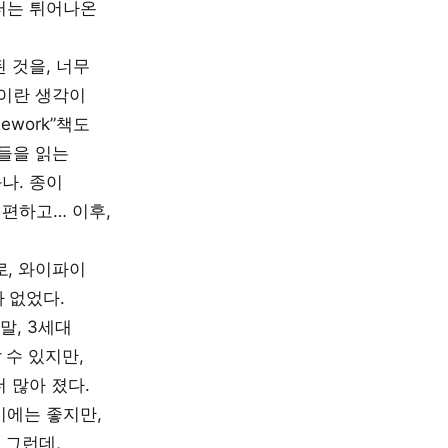
부터는 튀어나온
 것을, 너무
건이란 생각이
ework”책도
킨들을 읽는
나. 종이
 편하고… 이후,
로, 와이파이
 없었다.
말, 3세대
 수 있지만,
 많아 졌다.
기에는 좋지만,
 그런데,