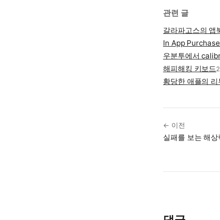
관련 글
갈라파고스의 앱
In App Purchas
우분투에서 cali
해피해킹 키보드
2
황당한 애플의 리
← 이전
실패를 보는 해상
댓글