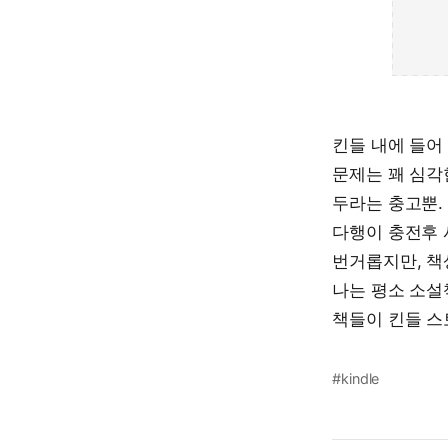
킨들 내에 들어
문제는 꽤 심각
두라는 충고뿐.
다행이 충전후 
번거롭지만, 책
나는 평소 소설
책들이 킨들 스
#kindle