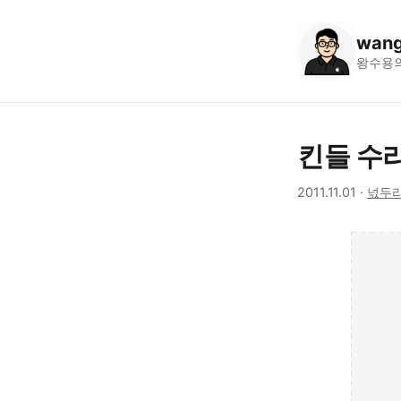
wang
왕수용
킨들 수
2011.11.01
·
넋두