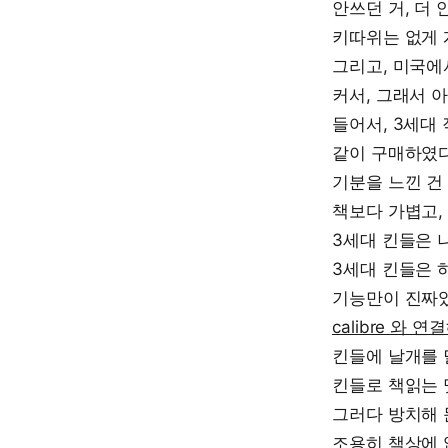
안쓰던 거, 더
키따위는 없게 
그리고, 미국에서
커서, 그래서 
들어서, 3세대 
같이 구매하였다
기분을 느낀 건
책보다 가볍고,
3세대 킨들은 
3세대 킨들은 
기능만이 진짜였
calibre 와
킨들에 날개를 
킨들로 책읽는 
그러다 방치해 
조용히 책상에 