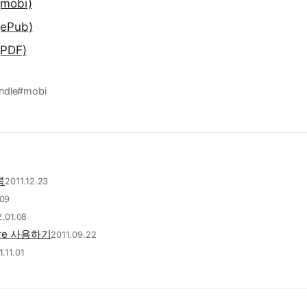
(mobi)
(ePub)
(PDF)
ndle
#mobi
북
2011.12.23
.09
.01.08
bre 사용하기
2011.09.22
1.11.01