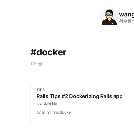
wang
왕수용
#docker
1개 글
TIPS
Rails Tips #2 Dockerizing Rails app
Dockerfile
#docker
2018.02.09