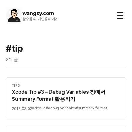
wangsy.com
왕수용의 개인홈페이지
#tip
2개 글
TIPS
Xcode Tip #3 – Debug Variables 창에서
Summary Format 활용하기
#debug
#debug variables
#summary format
2012.03.02