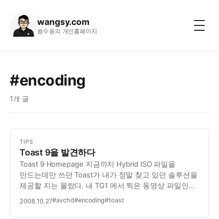
wangsy.com
왕수용의 개인홈페이지
#encoding
1개 글
TIPS
Toast 9을 발견하다
Toast 9 Homepage 지금까지 Hybrid ISO 파일을
만드는데만 쓰던 Toast가 내가 정말 찾고 있던 솔루션을
제공할 지는 몰랐다. 내 TG1 에서 찍은 동영상 파일인
AVCHD 파일을, 맥에서는 iMovie 로 임포트 해서,
#avchd
#encoding
#toast
2008.10.27
편집하기엔 너무 속도도 버겁고, 파일 사이즈는 무려
10배나 뻥튀기 된다. 그래서…