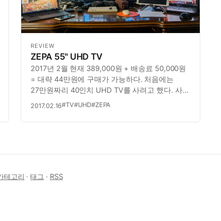
REVIEW
ZEPA 55" UHD TV
2017년 2월 현재 389,000원 + 배송료 50,000원
= 대략 44만원에 구매가 가능하다. 처음에는
27만원짜리 40인치 UHD TV를 사려고 했다. 사실
1년반전에 30만원을 주고 구입해서 사무실에
#TV
#UHD
#ZEPA
2017.02.16
아주 잘 쓰고 있다. 그러다 8만원만 더 보태서
49인치를 사는게 더 좋겠다는 생각을 했다.
35만원이니깐. 그러…
카테고리
·
태그
·
RSS