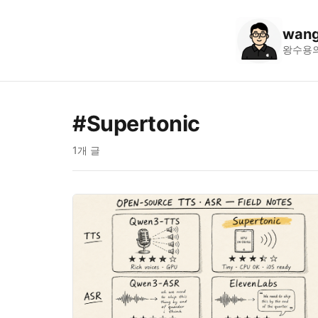
wang
왕수용
#Supertonic
1개 글