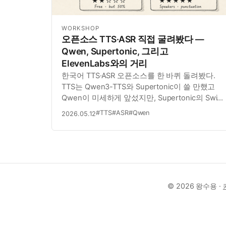
WORKSHOP
오픈소스 TTS·ASR 직접 굴려봤다 —
Qwen, Supertonic, 그리고
ElevenLabs와의 거리
한국어 TTS·ASR 오픈소스를 한 바퀴 돌려봤다.
TTS는 Qwen3-TTS와 Supertonic이 쓸 만했고
Qwen이 미세하게 앞섰지만, Supertonic의 Swift
지원으로 iOS on-device 가능성이 더 끌렸다.
#TTS
#ASR
#Qwen
2026.05.12
ASR은 Qwen3-ASR-1.7B만 직접 굴려봤는데
ElevenLabs 대비 50% 수준. 회의록은 아직
어렵지만 무료라는 점에 만족.
© 2026 왕수용 ·