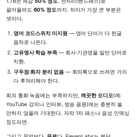
1.7B는 체감
50% 정도
. 전처리(밴드패스)로
끌어올려도
60% 정도
까지. 차이가 가장 큰 부분은
셋이다.
영어 코드스위치 미지원
— 영어 단어가 다 한글
음차로 나온다.
고유명사 학습 부족
— 회사·기관명을 일반 단어로
치환.
구두점·화자 분리 없음
— 회의록으로 쓰려면 거의
다 후처리해야 한다.
회의 통화 녹음에는 부족하지만,
깨끗한 오디오
(예:
YouTube 강의나 인터뷰, 방송 음원)에는 충분히 쓸
만하지 않을까 기대한다. 자막 1차 패스나 음성 인덱싱
정도라면.
그리고 무엇보다,
무료
다. ElevenLabs는 분당