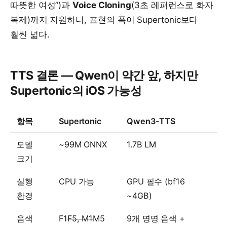
따뜻한 여성”)과
Voice Cloning
(3초 레퍼런스로 화자
복제)까지 지원하니, 표현의 폭이 Supertonic보다
훨씬 넓다.
TTS 결론 — Qwen이 약간 앞, 하지만
Supertonic의 iOS 가능성
항목
Supertonic
Qwen3-TTS
모델
~99M ONNX
1.7B LM
크기
실행
CPU 가능
GPU 필수 (bf16
환경
~4GB)
음색
F1
F5, M1
M5
9개 명명 음색 +