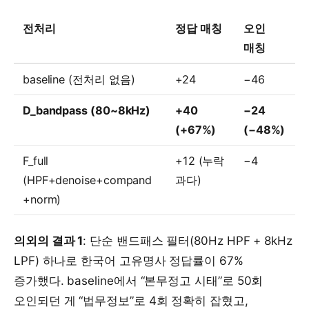
전처리
정답 매칭
오인
매칭
baseline (전처리 없음)
+24
−46
D_bandpass (80~8kHz)
+40
−24
(+67%)
(−48%)
F_full
+12 (누락
−4
(HPF+denoise+compand
과다)
+norm)
의외의 결과 1
: 단순 밴드패스 필터(80Hz HPF + 8kHz
LPF) 하나로 한국어 고유명사 정답률이 67%
증가했다. baseline에서 “본무정고 시태”로 50회
오인되던 게 “법무정보”로 4회 정확히 잡혔고,