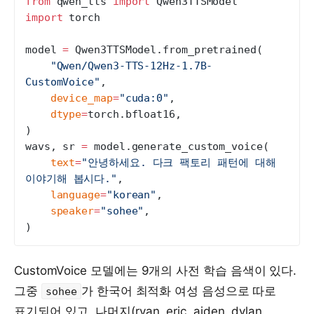
from
 qwen_tts 
import
 Qwen3TTSModel
import
 torch
model 
=
 Qwen3TTSModel.from_pretrained(
    "Qwen/Qwen3-TTS-12Hz-1.7B-
CustomVoice"
,
    device_map
=
"cuda:0"
,
    dtype
=
torch.bfloat16,
)
wavs, sr 
=
 model.generate_custom_voice(
    text
=
"안녕하세요. 다크 팩토리 패턴에 대해 
이야기해 봅시다."
,
    language
=
"korean"
,
    speaker
=
"sohee"
,
)
CustomVoice 모델에는 9개의 사전 학습 음색이 있다.
그중
가 한국어 최적화 여성 음성으로 따로
sohee
표기되어 있고, 나머지(ryan, eric, aiden, dylan,