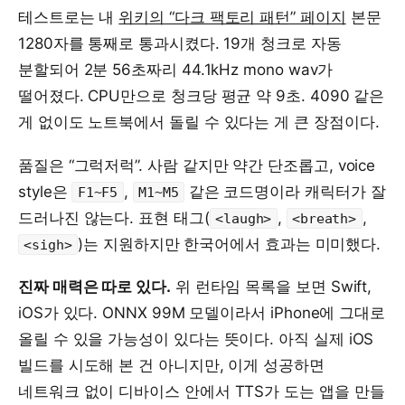
테스트로는 내
위키의 “다크 팩토리 패턴” 페이지
본문
1280자를 통째로 통과시켰다. 19개 청크로 자동
분할되어 2분 56초짜리 44.1kHz mono wav가
떨어졌다. CPU만으로 청크당 평균 약 9초. 4090 같은
게 없이도 노트북에서 돌릴 수 있다는 게 큰 장점이다.
품질은 “그럭저럭”. 사람 같지만 약간 단조롭고, voice
style은
,
같은 코드명이라 캐릭터가 잘
F1~F5
M1~M5
드러나진 않는다. 표현 태그(
,
,
<laugh>
<breath>
)는 지원하지만 한국어에서 효과는 미미했다.
<sigh>
진짜 매력은 따로 있다.
위 런타임 목록을 보면 Swift,
iOS가 있다. ONNX 99M 모델이라서 iPhone에 그대로
올릴 수 있을 가능성이 있다는 뜻이다. 아직 실제 iOS
빌드를 시도해 본 건 아니지만, 이게 성공하면
네트워크 없이 디바이스 안에서 TTS가 도는 앱을 만들