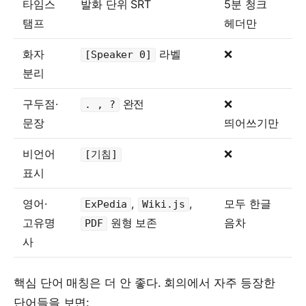
타임스
발화 단위 SRT
5분 청크
탬프
헤더만
화자
라벨
❌
[Speaker 0]
분리
구두점·
완전
❌
. , ?
문장
띄어쓰기만
비언어
❌
[기침]
표시
영어·
,
,
모두 한글
ExPedia
Wiki.js
고유명
원형 보존
음차
PDF
사
핵심 단어 매칭은 더 안 좋다. 회의에서 자주 등장한
단어들을 보면: