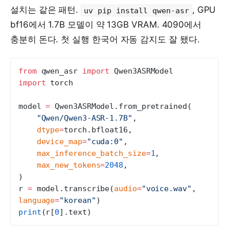
설치는 같은 패턴.
, GPU
uv pip install qwen-asr
bf16에서 1.7B 모델이 약 13GB VRAM. 4090에서
충분히 돈다. 첫 실행 한국어 자동 감지도 잘 됐다.
from
 qwen_asr 
import
 Qwen3ASRModel
import
 torch
model 
=
 Qwen3ASRModel.from_pretrained(
    "Qwen/Qwen3-ASR-1.7B"
,
    dtype
=
torch.bfloat16,
    device_map
=
"cuda:0"
,
    max_inference_batch_size
=
1
,
    max_new_tokens
=
2048
,
)
r 
=
 model.transcribe(
audio
=
"voice.wav"
, 
language
=
"korean"
)
print
(r[
0
].text)