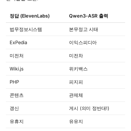
정답 (ElevenLabs)
Qwen3-ASR 출력
법무정보시스템
본무정고 시태
ExPedia
이익스피디아
미전처
미전차
Wiki.js
위키백스
PHP
피지피
콘텐츠
관제체
갱신
게시 (의미 정반대!)
유휴지
유유지