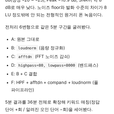
dB(정상 −20 ~ −25), Peak −10.9 dB, SNR이 약 8
dB로 매우 낮다. 노이즈 floor와 발화 수준의 차이가 8
LU 정도밖에 안 되는 전형적인 원거리 폰 녹음이다.
전처리 6변형으로 같은 5분 구간을 굴려봤다.
A: 원본 그대로
B:
(음량 정규화)
loudnorm
C:
(FFT 노이즈 감쇠)
afftdn
D:
(밴드패스)
highpass=80, lowpass=8000
E: B + C 결합
F: HPF + afftdn + compand + loudnorm (풀
파이프라인)
5분 결과를 36분 전체로 확장해 키워드 매칭(정답
단어 +회 / 알려진 오인 단어 −회)을 세어봤다.