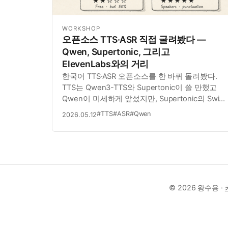
WORKSHOP
오픈소스 TTS·ASR 직접 굴려봤다 —
Qwen, Supertonic, 그리고
ElevenLabs와의 거리
한국어 TTS·ASR 오픈소스를 한 바퀴 돌려봤다.
TTS는 Qwen3-TTS와 Supertonic이 쓸 만했고
Qwen이 미세하게 앞섰지만, Supertonic의 Swift
지원으로 iOS on-device 가능성이 더 끌렸다.
#TTS
#ASR
#Qwen
2026.05.12
ASR은 Qwen3-ASR-1.7B만 직접 굴려봤는데
ElevenLabs 대비 50% 수준. 회의록은 아직
어렵지만 무료라는 점에 만족.
© 2026 왕수용 ·