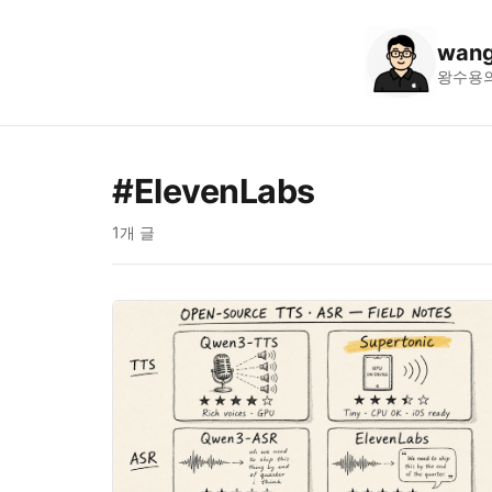
wang
왕수용
#ElevenLabs
1개 글