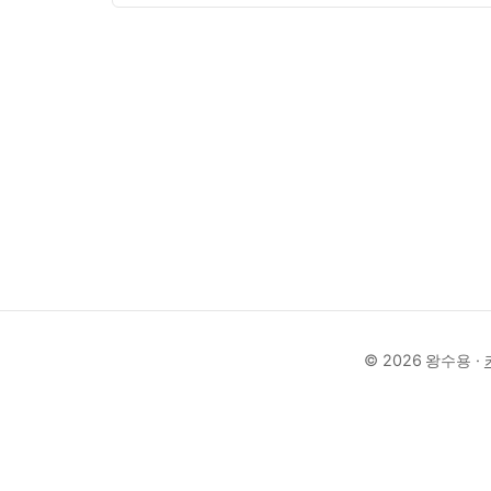
글렌지이다. 또한, 알려진 바로는, UI 에 대한
내공이 대단…
© 2026 왕수용 ·