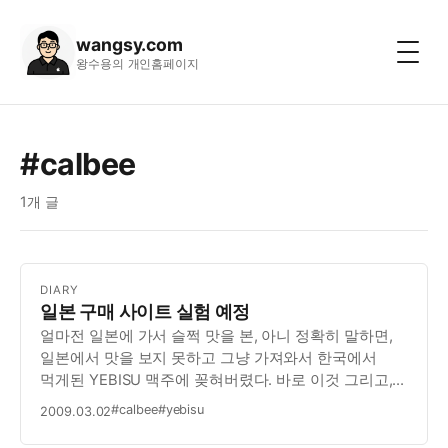
wangsy.com
왕수용의 개인홈페이지
#calbee
1개 글
DIARY
일본 구매 사이트 실험 예정
얼마전 일본에 가서 슬쩍 맛을 본, 아니 정확히 말하면,
일본에서 맛을 보지 못하고 그냥 가져와서 한국에서
먹게된 YEBISU 맥주에 꽂혀버렸다. 바로 이것 그리고,
또 하나가 Calbee 에서 나온 감자깡 시리즈 한국에서는
#calbee
#yebisu
2009.03.02
도저히 구할 방법이 없어 보인다. 그래도 뜻이 있는 곳에
길이 있다고, 일본 구매 대행을 이용해…