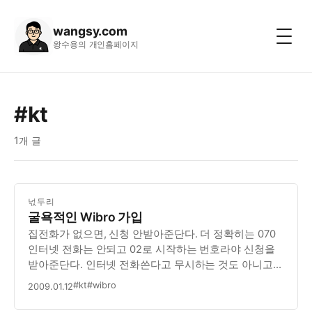
wangsy.com
왕수용의 개인홈페이지
#kt
1개 글
넋두리
굴욕적인 Wibro 가입
집전화가 없으면, 신청 안받아준단다. 더 정확히는 070
인터넷 전화는 안되고 02로 시작하는 번호라야 신청을
받아준단다. 인터넷 전화쓴다고 무시하는 것도 아니고…
조금 서럽네… 지금은 프로모션 기간이라 19,800원에
#kt
#wibro
2009.01.12
30기가까지 사용가능 (이름은 무제한 요금제) 하지만,
1년후에는 2만원에 1G까지만 허용. 1년후에는…