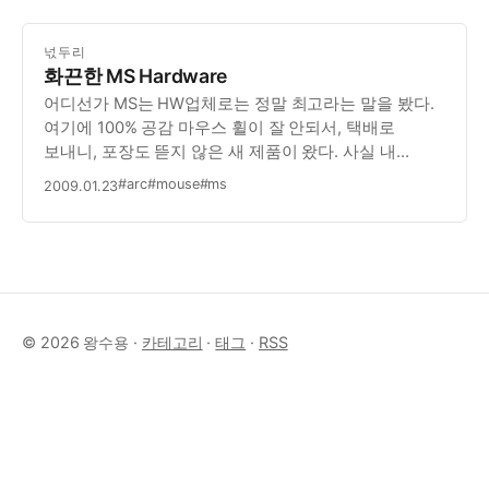
넋두리
화끈한 MS Hardware
어디선가 MS는 HW업체로는 정말 최고라는 말을 봤다.
여기에 100% 공감 마우스 휠이 잘 안되서, 택배로
보내니, 포장도 뜯지 않은 새 제품이 왔다. 사실 내
마우스는 다른 분께서 주신걸 받아서 쓰고 있었는데, 새
#arc
#mouse
#ms
2009.01.23
제품이 되었다. MS HW 만세
© 2026 왕수용 ·
카테고리
·
태그
·
RSS