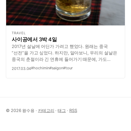
TRAVEL
사이공에서 3박 4일
2017년 설날에 어딘가 가려고 했었다. 원래는 중국
“선전”을 가고 싶었다. 하지만, 알아보니, 우리의 설날은
중국의 춘절이라 긴 연휴에 들어가기 때문에, 가도
아무것도 할 수 없다고 한다. 그래서 차선으로 선택한
#hochimin
#saigon
#tour
2017.03.04
것이 베트남 호치민, 일명 “사이공”이었다. (한가지 팁이
있다. 호치민에 대해서 검색할 때에는 특히 영어…
© 2026 왕수용 ·
카테고리
·
태그
·
RSS