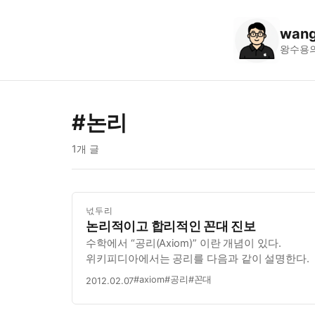
wang
왕수용
#논리
1개 글
넋두리
논리적이고 합리적인 꼰대 진보
수학에서 “공리(Axiom)” 이란 개념이 있다.
위키피디아에서는 공리를 다음과 같이 설명한다.
#axiom
#공리
#꼰대
2012.02.07