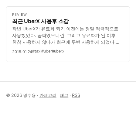
REVIEW
최근 UberX 사용후 소감
작년 UberX가 유료화 되기 이전에는 정말 적극적으로
사용했었다. 공짜였으니깐. 그리고 유료화가 된 이후
한참 사용하지 않다가 최근에 두번 사용하게 되었다.
한번은, 이번에 집을 이사하고 나서 대로까지 나가는데
#taxi
#uber
#uberx
2015.01.24
꽤 시간이 걸려서, 대로에 나가서 택시를 잡으려고
아웅거리는 것보다는 그냥 우버를 부르는게 나을 것
같아서,…
© 2026 왕수용 ·
카테고리
·
태그
·
RSS