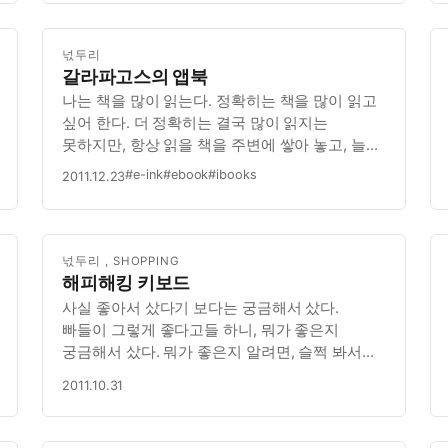
뱅킹, 각종 정부사이트 등은 사용하지 않을
예정이다. 그리고, 분기마다 한번씩은 재설…
넋두리
갈라파고스의 앱북
나는 책을 많이 읽는다. 정확히는 책을 많이 읽고
싶어 한다. 더 정확히는 결국 많이 읽지는
못하지만, 항상 읽을 책을 주변에 쌓아 놓고, 늘
읽어야지 하는 부담감만 가지고 산다. 그래서 나
#e-ink
#ebook
#ibooks
2011.12.23
같은 부류의 사람들에게 eBook 은 정말 축복이
아닐 수 없었다. 요즘 왠만한 노트북 보다 무거운
책을 늘 가지고 다니기엔 너무…
넋두리
,
SHOPPING
해피해킹 키보드
사실 좋아서 샀다기 보다는 궁금해서 샀다.
빠들이 그렇게 좋다고들 하니, 뭐가 좋은지
궁금해서 샀다. 뭐가 좋은지 알려면, 슬쩍 봐서는
안되고 그래도 찐하게 써봐야 알 것 같아서 샀다.
2011.10.31
첫 느낌. 일단, 뭔가 키감이 다르긴 다르다. 이
키촉감을 말로 표현하는 것은 상당히 어려운데,
뭔가 음란하지 않은 단어로 표현할려니,…