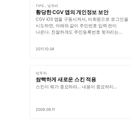
TIPS
,
넋두리
황당한 CGV 앱의 개인정보 보안
CGV iOS 앱을 구동시켜서, 비회원으로 로그인을
시도하면, 아래와 같이 주민번호 입력 란이
나온다. 친절하게도 주민등록번호 뒷자리는
어깨넘어로 누군가 보지 못하도록 잘 가려준다.
하지만 로그인 버튼을 누르는 순간. 뜨억.
2011.10.04
뒷번호를 확인해서 물어본다. 그럴거면, 앞에서
왜 가려줬는지. 왜 이렇게 됐는지는 안봐도
보인다.…
넋두리
쌈빡하게 새로운 스킨 적용
스킨이 뭐가 중요하랴… 내용이 중요하지…
2009.08.11