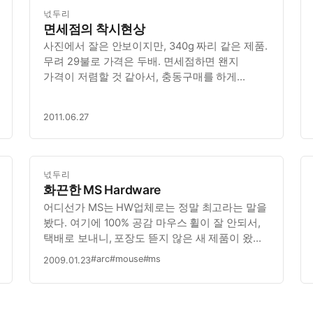
넋두리
면세점의 착시현상
사진에서 잘은 안보이지만, 340g 짜리 같은 제품.
무려 29불로 가격은 두배. 면세점하면 왠지
가격이 저렴할 것 같아서, 충동구매를 하게
되지만, 사실 싸다는 보장은 전혀 없음. 가격
두배로 받고, 부가세 10% 빼주면 뭐하나…
2011.06.27
넋두리
화끈한 MS Hardware
어디선가 MS는 HW업체로는 정말 최고라는 말을
봤다. 여기에 100% 공감 마우스 휠이 잘 안되서,
택배로 보내니, 포장도 뜯지 않은 새 제품이 왔다.
사실 내 마우스는 다른 분께서 주신걸 받아서
#arc
#mouse
#ms
2009.01.23
쓰고 있었는데, 새 제품이 되었다. MS HW 만세