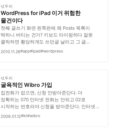
넋두리
WordPress for iPad 이거 위험한
물건이다
첫째 글쓰기 화면 왼쪽편에 왜 Posts 목록이
떡하니 버티는 건가? 키보드 타이핑하다 잘못
클릭하면 황당하게도 쓰던글 날리고 그 글
편집모드로 넘어가 버린다. 그걸 모르고 계속
#app
#ipad
#wordpress
2010.11.26
쓰다간 두 글이 섞여 버리고 저장까지 해 버리면
완전한 혼란이 되어버린다. 방금 일어난 일이다.
둘째 처음 사이트 등록도 뭔가 불안하다. 너무…
넋두리
굴욕적인 Wibro 가입
집전화가 없으면, 신청 안받아준단다. 더
정확히는 070 인터넷 전화는 안되고 02로
시작하는 번호라야 신청을 받아준단다. 인터넷
전화쓴다고 무시하는 것도 아니고… 조금
#kt
#wibro
2009.01.12
서럽네… 지금은 프로모션 기간이라 19,800원에
30기가까지 사용가능 (이름은 무제한 요금제)
하지만, 1년후에는 2만원에 1G까지만 허용.