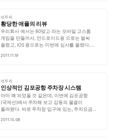
넋두리
황당한 애플의 리뷰
우리회사 에서는 80맞고 라는 모바일 고스톱
게임을 만들어서, 안드로이드용 으로는 벌써
올렸고, iOS 용으로는 이번에 심사를 올렸다.
이번에 심사거부가 되면서 Review 노트가
2011.11.19
왔는데, 좀 황당하다. 내 해석이 틀리지 않다면, 첫
화면에는 분명히 18세 이상으로 써 있는 것
같은데, 현재 앱의 등급은 12세 이상으로…
넋두리
인상적인 김포공항 주차장 시스템
아마 꽤 되었을 것 같은데, 이번에 김포공항
(국제선)에서 주차해 보고 감동의 물결이
몰려왔다. 바로 주차장 입구에 있는, 주차요금
정산 기계에서 내 차가 주차되어 있는 위치를
2011.10.08
알려준다는 것.