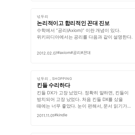
넋두리
논리적이고 합리적인 꼰대 진보
수학에서 “공리(Axiom)” 이란 개념이 있다.
위키피디아에서는 공리를 다음과 같이 설명한다.
#axiom
#공리
#꼰대
2012.02.07
넋두리
,
SHOPPING
킨들 수리하다
킨들 DX가 고장 났었다. 정확히 말하면, 킨들이
방치되어 고장 났었다. 처음 킨들 DX를 샀을
때에는 너무 좋았다. 눈이 편해서, 문서 읽기가
편했다. 그래서 아이패드 보다는 킨들 DX에서
#kindle
2011.11.01
문서를 읽자는 마음이 생겼다. 그런데 금방
실망했다. PDF문서를 옮겨서 읽을려고 했는데,
확대/축소에 시간이 너무 많이 걸리고,…